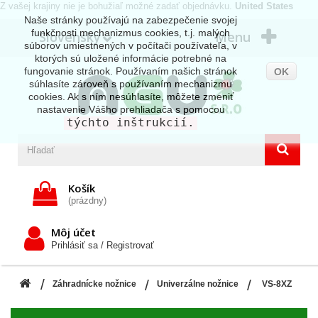
Z vašej krajiny nie je bohužiaľ možné zadať objednávku.
United States
Naše stránky používajú na zabezpečenie svojej
funkčnosti mechanizmus cookies, t.j. malých
Slovensky
Menu
súborov umiestnených v počítači používateľa, v
ktorých sú uložené informácie potrebné na
fungovanie stránok. Používaním našich stránok
OK
súhlasíte zároveň s používaním mechanizmu
cookies. Ak s ním nesúhlasíte, môžete zmeniť
nastavenie Vášho prehliadača s pomocou
týchto inštrukcií.
Košík
(prázdny)
Môj účet
Prihlásiť sa / Registrovať
Záhradnícke nožnice
Univerzálne nožnice
VS-8XZ