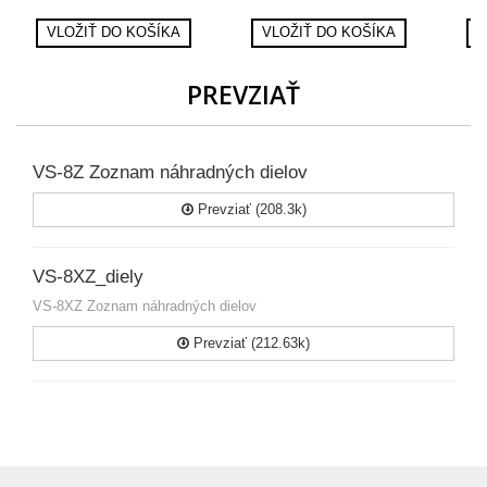
VLOŽIŤ DO KOŠÍKA
VLOŽIŤ DO KOŠÍKA
V
PREVZIAŤ
VS-8Z Zoznam náhradných dielov
Prevziať (208.3k)
VS-8XZ_diely
VS-8XZ Zoznam náhradných dielov
Prevziať (212.63k)