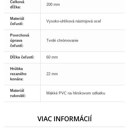
Celková
200 mm
dĺžka:
Materiál
Vysoko-uhlíková nástrojová oceľ
čeľustí:
Povrchová
úprava
Tvrdé chrómovanie
čeľustí:
Dĺžka čeľustí:
60 mm
Hrúbka
rezaného
22 mm
konára:
Materiál
Mäkké PVC na hliníkovom odliatku
rukovätí:
VIAC INFORMÁCIÍ