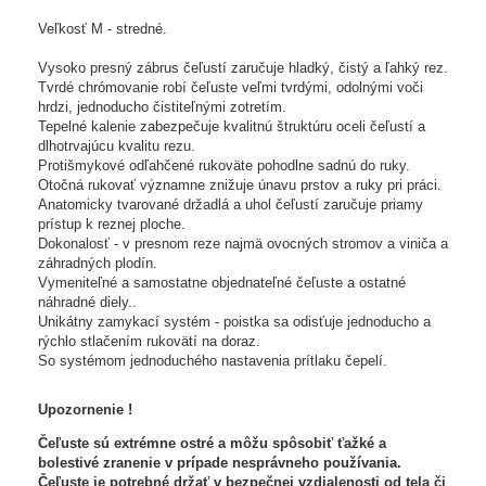
Veľkosť M - stredné.
Vysoko presný zábrus čeľustí zaručuje hladký, čistý a ľahký rez.
Tvrdé chrómovanie robí čeľuste veľmi tvrdými, odolnými voči
hrdzi, jednoducho čistiteľnými zotretím.
Tepelné kalenie zabezpečuje kvalitnú štruktúru oceli čeľustí a
dlhotrvajúcu kvalitu rezu.
Protišmykové odľahčené rukoväte pohodlne sadnú do ruky.
Otočná rukovať významne znižuje únavu prstov a ruky pri práci.
Anatomicky tvarované držadlá a uhol čeľustí zaručuje priamy
prístup k reznej ploche.
Dokonalosť - v presnom reze najmä ovocných stromov a viniča a
záhradných plodín.
Vymeniteľné a samostatne objednateľné čeľuste a ostatné
náhradné diely..
Unikátny zamykací systém - poistka sa odisťuje jednoducho a
rýchlo stlačením rukovätí na doraz.
So systémom jednoduchého nastavenia prítlaku čepelí.
Upozornenie !
Čeľuste sú extrémne ostré a môžu spôsobiť ťažké a
bolestivé zranenie v prípade nesprávneho používania.
Čeľuste je potrebné držať v bezpečnej vzdialenosti od tela či