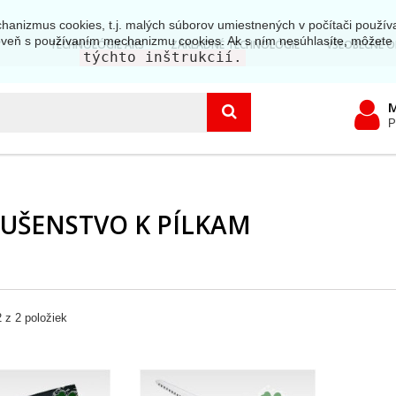
hanizmus cookies, t.j. malých súborov umiestnených v počítači používa
roveň s používaním mechanizmu cookies. Ak s ním nesúhlasíte, môžet
TECHNOLÓGIE ARS
ZÁKLADNÉ TECHNOLÓGIE
VŠEOBECNÉ 
týchto inštrukcií.
M
P
LUŠENSTVO K PÍLKAM
2 z 2 položiek