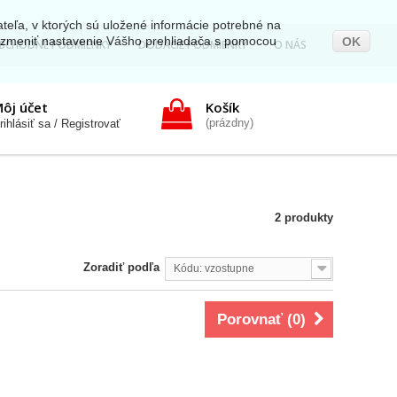
teľa, v ktorých sú uložené informácie potrebné na
e zmeniť nastavenie Vášho prehliadača s pomocou
OK
OBCHODNÉ PODMIENKY
DODACIE PODMIENKY
O NÁS
ôj účet
Košík
(prázdny)
rihlásiť sa / Registrovať
2 produkty
Zoradiť podľa
Kódu: vzostupne
Porovnať (
0
)