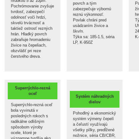
hrúbkou 5 až 10μm.
povrch a tým
Po
Pochrómovanie zvyšuje
zabezpečuje výbornú
ži
tvrdosť, zabezpečí
reznú výkonnosť.
hr
odolnosť voči hrdzi,
Povlak chráni pred
Tý
skvelú trvácnosť a
usádzaním živice a
U
taktiež ostrosť rezných
škvŕn.
24
hrán. Hladký povrch
Týka sa: 185-1.5, séria
K-
zabraňuje hromadeniu
LP, K-950Z
živice na čepeliach,
obzvlášť pri reze
čerstvého dreva.
Superrýchlo-rezná
oceľ
Systém náhradných
dielov
Superrýchlo-rezná oceľ
bola vyvinutá v
Pohodlný a ekonomický
posledných rokoch s
systém výmeny čepelí
radikálne odlišným
a čeľustí využívajú
spôsobom výroby
všetky pílky, predĺžené
ocele, ktoré je
nožnice, séria CB/CBR,
významne tvrdšia ako