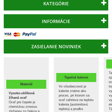
KATEGÓRIE
INFORMÁCIE
ZASIELANIE NOVINIEK
Te
Tepelné kalenie
sp
oc
Materiál
Vo všeobecnosti je
ti
kalenie známe ako
vy
Vysoko-uhlíková
proces, pri ktorom sa
vy
žíhaná oceľ
oceľ zahrieva na teplotu
v
Oceľ pre čepele je
kalenia (austenitovú
el
chemickou zmesou
teplotu) a prudko
Tá
zloženou zo železa a