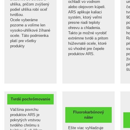
ochladí vo vodnom
um
uhlíka, pričom zvýšený
alebo olejovom kúpeli.
če
podiel uhlíka robí oceľ
ARS aplikuje kaliaci
tv
tvrdšou.
systém, ktorý veľmi
9
Ocele vyberáme
presne riadi teploty
po
pozorne a volíme len
ohrevu a chladenia.
šk
vysoko-uhlíkové žíhané
Takto je možné vyrobiť
ho
ocele. Táto podmienka
extrémne tvrdé a pritom
Ro
platí pre všetky
húževnaté ocele, ktoré
pr
produkty
sú vhodné pre čepele
sv
produktov ARS.
po
ži
pr
št
Tvrdé pochrómovanie
Väčšina povrchu
Fluorokarbónový
produktov ARS je
náter
pokrytých vrstvou
tvrdého chrómu s
Ešte viac vyhladzuje