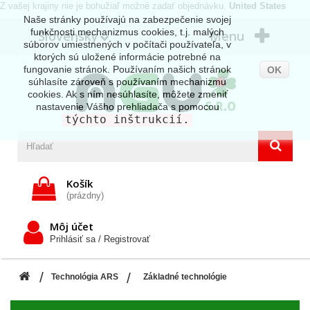
Z vašej krajiny nie je bohužiaľ možné zadať objednávku.
United States
Naše stránky používajú na zabezpečenie svojej
funkčnosti mechanizmus cookies, t.j. malých
Slovensky
Menu
súborov umiestnených v počítači používateľa, v
ktorých sú uložené informácie potrebné na
fungovanie stránok. Používaním našich stránok
OK
súhlasíte zároveň s používaním mechanizmu
cookies. Ak s ním nesúhlasíte, môžete zmeniť
nastavenie Vášho prehliadača s pomocou
týchto inštrukcií.
Košík
(prázdny)
Môj účet
Prihlásiť sa / Registrovať
Technológia ARS
Základné technológie