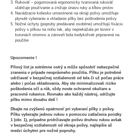
Rukoväť – pogumovaná ergonomicky tvarovaná rukoväť
uľahčuje používanie a znižuje únavu ruky a kĺbov prstov
Navádzacie koliesko umiestnené na okraji pošvy umožňuje
plynulé vyberanie a vkladanie pílky bez poškodenia pošvy
Nožné úchyty (popruhy predávané osobitne) umožňujú fixáciu
pošvy s pílkou na nohu tak, aby neprekážala pri lezení v
korunách stromov a zároveň bola kedykoľvek pripravená na
použitie
Upozornenie !
Pílový list je extrémne ostrý a môže spôsobiť nebezpečné
zranenia v prípade nesprávneho použitia. Pílku je potrebné
udržiavať v bezpečnej vzdialenosti od tela či už počas práce
alebo i počas skladovania. Aby ste minimalizovali riziko
poškodenia očí a rúk, vždy noste ochranné okuliare a
pracovné rukavice. Rovnako ako každý nástroj, udržujte
pílku mimo dosahu detí !
Dbajte na zvýšenú opatrnosť pri vyberaní pílky z pošvy.
Pílku vyberajte jednou rukou s pomocou zatlačenia poistky
1 (obr. 1), prípadne pridržiavajte pošvu druhou rukou avšak
v bezpečnej vzdialenosti od okraja pošvy, najlepšie až
medzi úchytmi pre nožné popruhy.