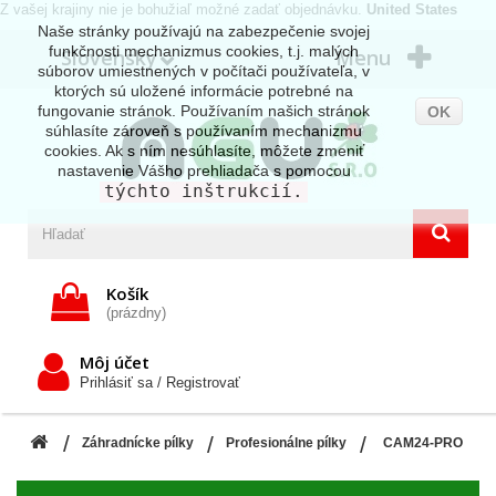
Z vašej krajiny nie je bohužiaľ možné zadať objednávku.
United States
Naše stránky používajú na zabezpečenie svojej
funkčnosti mechanizmus cookies, t.j. malých
Slovensky
Menu
súborov umiestnených v počítači používateľa, v
ktorých sú uložené informácie potrebné na
fungovanie stránok. Používaním našich stránok
OK
súhlasíte zároveň s používaním mechanizmu
cookies. Ak s ním nesúhlasíte, môžete zmeniť
nastavenie Vášho prehliadača s pomocou
týchto inštrukcií.
Košík
(prázdny)
Môj účet
Prihlásiť sa / Registrovať
Záhradnícke pílky
Profesionálne pílky
CAM24-PRO