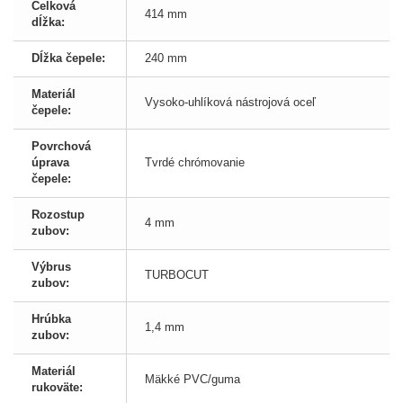
Celková
414 mm
dĺžka:
Dĺžka čepele:
240 mm
Materiál
Vysoko-uhlíková nástrojová oceľ
čepele:
Povrchová
úprava
Tvrdé chrómovanie
čepele:
Rozostup
4 mm
zubov:
Výbrus
TURBOCUT
zubov:
Hrúbka
1,4 mm
zubov:
Materiál
Mäkké PVC/guma
rukoväte: