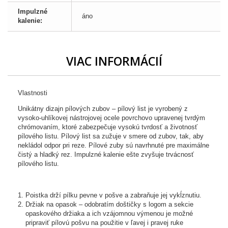
Impulzné
áno
kalenie:
VIAC INFORMÁCIÍ
Vlastnosti
Unikátny dizajn pílových zubov – pílový list je vyrobený z
vysoko-uhlíkovej nástrojovej ocele povrchovo upravenej tvrdým
chrómovaním, ktoré zabezpečuje vysokú tvrdosť a životnosť
pílového listu. Pílový list sa zužuje v smere od zubov, tak, aby
nekládol odpor pri reze. Pílové zuby sú navrhnuté pre maximálne
čistý a hladký rez. Impulzné kalenie ešte zvyšuje trvácnosť
pílového listu.
Poistka drží pílku pevne v pošve a zabraňuje jej vykĺznutiu.
Držiak na opasok – odobratím doštičky s logom a sekcie
opaskového držiaka a ich vzájomnou výmenou je možné
pripraviť pílovú pošvu na použitie v ľavej i pravej ruke