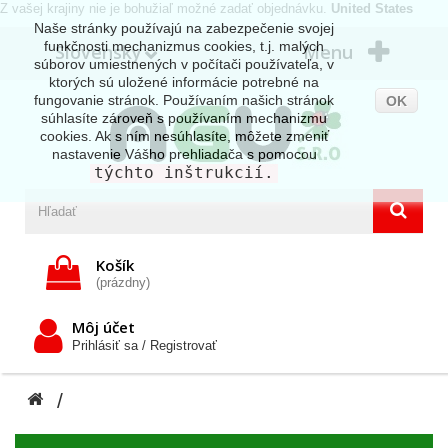
Z vašej krajiny nie je bohužiaľ možné zadať objednávku.
United States
Naše stránky používajú na zabezpečenie svojej
funkčnosti mechanizmus cookies, t.j. malých
Slovensky
Menu
súborov umiestnených v počítači používateľa, v
ktorých sú uložené informácie potrebné na
fungovanie stránok. Používaním našich stránok
OK
súhlasíte zároveň s používaním mechanizmu
cookies. Ak s ním nesúhlasíte, môžete zmeniť
nastavenie Vášho prehliadača s pomocou
týchto inštrukcií.
Košík
(prázdny)
Môj účet
Prihlásiť sa / Registrovať