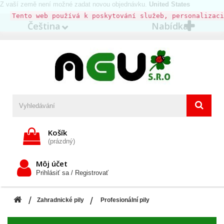
Z vaší země není možné zadat novou objednávku.
United States
Tento web používá k poskytování služeb, personalizaci
Čeština
Nabídka
Košík
(prázdný)
Môj účet
Prihlásiť sa / Registrovať
Zahradnické pily
Profesionální pily