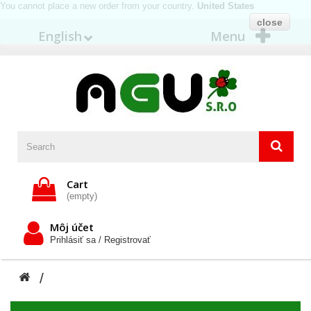
You cannot place a new order from your country.
United States
close
English
Menu
Cart
(empty)
Môj účet
Prihlásiť sa / Registrovať